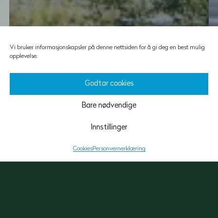
Vi bruker informasjonskapsler på denne nettsiden for å gi deg en best mulig
opplevelse.
Godtar cookies
Askers signalbygg og landemerke av
Bare nødvendige
sjelden standard.
Innstillinger
Forrige
Forrige
Cookies
Personvernerklæring