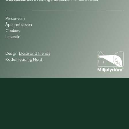
Personvern
Åpenhetsloven
Cookies
LinkedIn
Design:
Blake and friends
Kode:
Heading North
Miljøfyrtarn