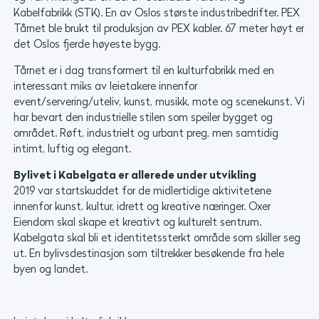
Kabelfabrikk (STK). En av Oslos største industribedrifter. PEX
Tårnet ble brukt til produksjon av PEX kabler. 67 meter høyt er
det Oslos fjerde høyeste bygg.
Tårnet er i dag transformert til en kulturfabrikk med en
interessant miks av leietakere innenfor
event/servering/uteliv, kunst, musikk, mote og scenekunst. Vi
har bevart den industrielle stilen som speiler bygget og
området. Røft, industrielt og urbant preg, men samtidig
intimt, luftig og elegant.
Bylivet i Kabelgata er allerede under utvikling
2019 var startskuddet for de midlertidige aktivitetene
innenfor kunst, kultur, idrett og kreative næringer. Oxer
Eiendom skal skape et kreativt og kulturelt sentrum.
Kabelgata skal bli et identitetssterkt område som skiller seg
ut. En bylivsdestinasjon som tiltrekker besøkende fra hele
byen og landet.