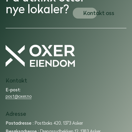
nye lokaler?
Kontakt oss
Oxer
Eiendom
Kontakt
|
Utleie
E-post:
|
post@oxer.no
Forvaltning
|
Adresse
Utvikling
Postadresse :
Postboks 420, 1373 Asker
Besøksadresse :
Drengsrudbekken 12, 1383 Asker