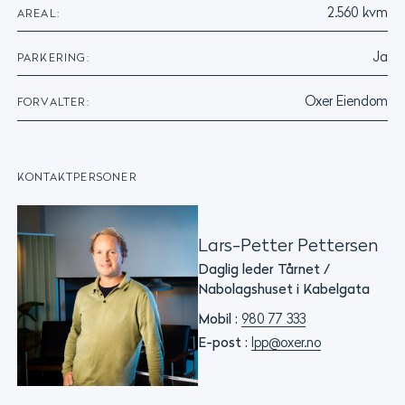
2.560 kvm
AREAL:
Ja
PARKERING:
Oxer Eiendom
FORVALTER:
KONTAKTPERSONER
Lars-Petter Pettersen
Daglig leder Tårnet /
Nabolagshuset i Kabelgata
Mobil :
980 77 333
E-post :
lpp@oxer.no