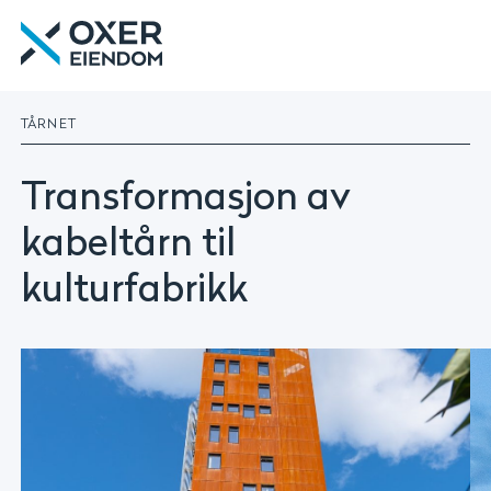
Gå
Oxer
til
Eiendom
innhold
|
Utleie
TÅRNET
|
Forvaltning
|
Transformasjon av
Utvikling
kabeltårn til
kulturfabrikk