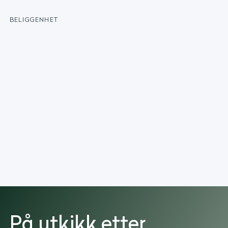
BELIGGENHET
På utkikk etter