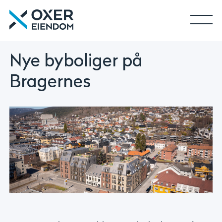
Gå
Oxer
til
Eiendom
innhold
Me
|
Utleie
Nye byboliger på
|
Forvaltning
Bragernes
|
Utvikling