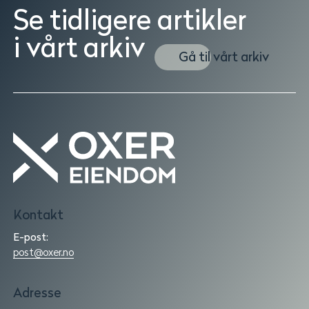
Se tidligere artikler
i vårt arkiv
Gå til vårt arkiv
Oxer
Eiendom
Kontakt
|
Utleie
E-post:
|
post@oxer.no
Forvaltning
|
Adresse
Utvikling