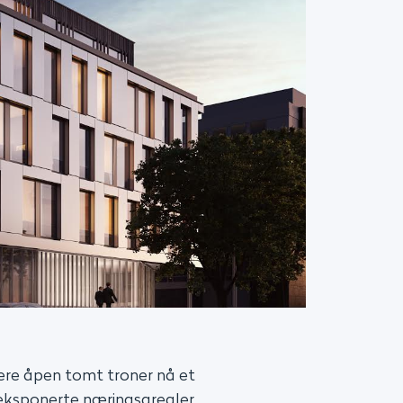
gere åpen tomt troner nå et
 eksponerte næringsarealer