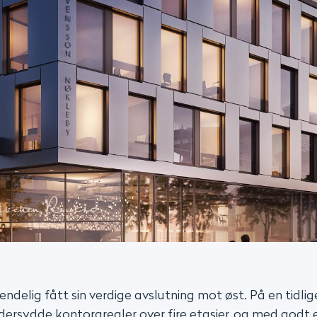
endelig fått sin verdige avslutning mot øst. På en tidli
ersydde kontorarealer over fire etasjer, og med godt