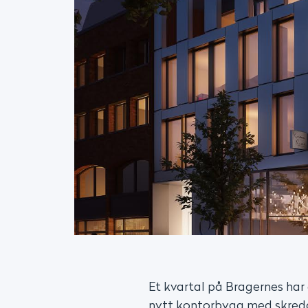
Et kvartal på Bragernes har 
nytt kontorbygg med skredd