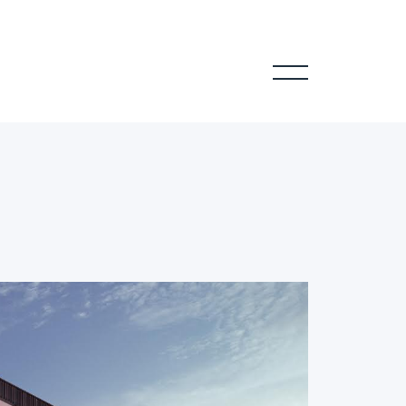
ng
Referanser
Ledige lokaler
Meny