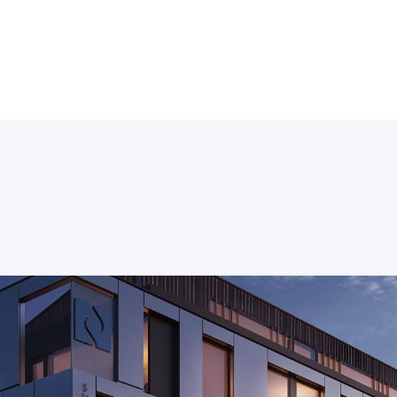
Bolig
Næri