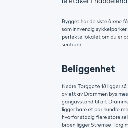
leietaker i naboeie
Bygget har de siste årene f
som innvendig sykkelparkeri
perfekte lokalet om du er p
sentrum.
Beliggenhet
Nedre Torggate 18 ligger så 
av ett av Drammen bys mest 
gangavstand til alt Drammen
ligger bare et par hundre me
hvorfor stadig flere store se
broen ligger Strømsø Torg 