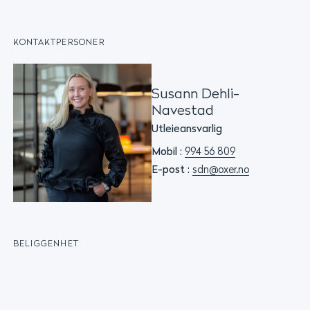
KONTAKTPERSONER
Susann Dehli-
Navestad
Utleieansvarlig
Mobil :
994 56 809
E-post :
sdn@oxer.no
BELIGGENHET