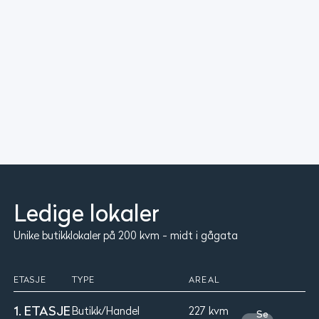
Ledige lokaler
Unike butikklokaler på 200 kvm - midt i gågata
ETASJE
TYPE
AREAL
1. ETASJE
Butikk/Handel
227 kvm
Se