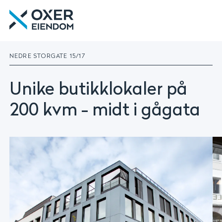
Gå
Oxer
til
Eiendom
innhold
|
Utleie
NEDRE STORGATE 15/17
|
Forvaltning
|
Unike butikklokaler på
Utvikling
200 kvm - midt i gågata