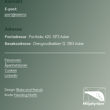
Kontakt
|
Utleie
E-post:
|
post@oxer.no
Forvaltning
|
Adresse
Utvikling
Postadresse :
Postboks 420, 1373 Asker
Besøksadresse :
Drengsrudbekken 12, 1383 Asker
Personvern
Åpenhetsloven
Cookies
LinkedIn
Design:
Blake and friends
Kode:
Heading North
Miljøfyrtarn