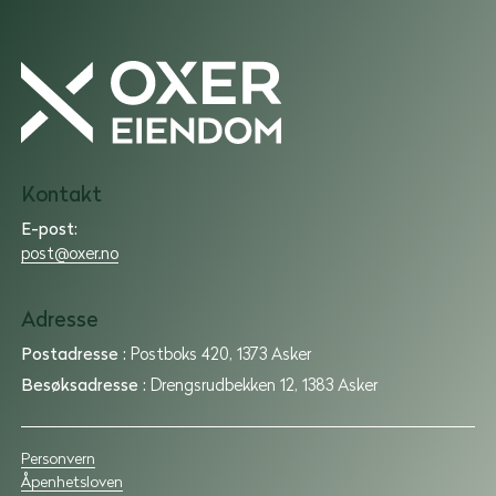
Oxer
Eiendom
Kontakt
|
Utleie
E-post:
|
post@oxer.no
Forvaltning
|
Adresse
Utvikling
Postadresse :
Postboks 420, 1373 Asker
Besøksadresse :
Drengsrudbekken 12, 1383 Asker
Personvern
Åpenhetsloven