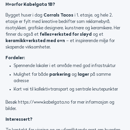
Hvorfor Kabelgata 1B?
Bygget huser i dag
Corrals Tacos
i 1. etasje, og hele 2.
etasje er fylt med kreative bedrifter som reklamebyrå,
risotrykkeri, grafiske designere, kunstnere og keramikere. Her
finner du også et
fellesverksted for sløyd
og et
keramikkverksted med ovn
– et inspirerende miljø for
skapende virksomheter.
Fordeler:
Spennende lokaler i et område med god infrastruktur
Mulighet for både
parkering
og
lager
på samme
adresse
Kort vei til kollektivtransport og sentrale knutepunkter
Besøk https://www.kabelgata.no for mer informasjon og
bilder.
Interessert?