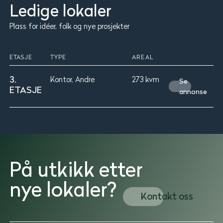
Ledige lokaler
Plass for idéer, folk og nye prosjekter
ETASJE
TYPE
AREAL
3.
Kontor, Andre
273 kvm
Se
ETASJE
annonse
På utkikk etter
nye lokaler?
Kontakt oss