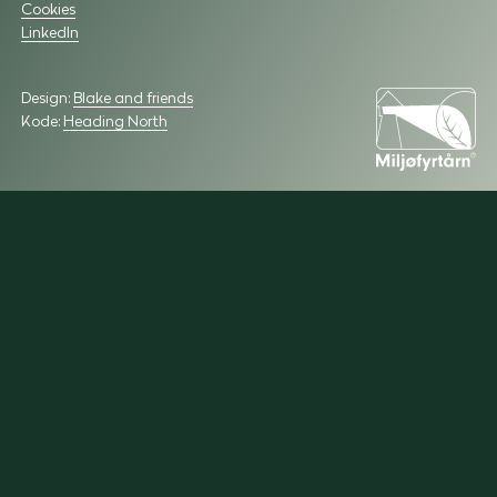
Cookies
LinkedIn
Design:
Blake and friends
Kode:
Heading North
Miljøfyrtarn