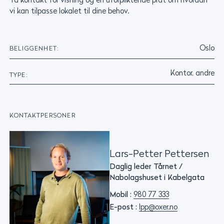
Ta kontakt for visning og en uforpliktende prat om hvordan
vi kan tilpasse lokalet til dine behov.
Oslo
BELIGGENHET:
Kontor, andre
TYPE:
KONTAKTPERSONER
Lars-Petter Pettersen
Daglig leder Tårnet /
Nabolagshuset i Kabelgata
Mobil :
980 77 333
E-post :
lpp@oxer.no