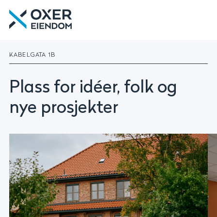
Gå
Oxer
til
Eiendom
innhold
|
Utleie
KABELGATA 1B
|
Forvaltning
|
Plass for idéer, folk og
Utvikling
nye prosjekter